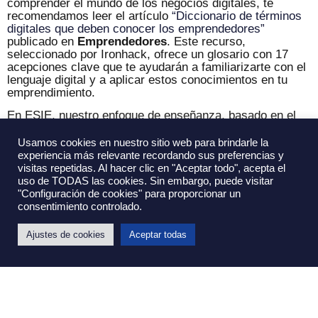
comprender el mundo de los negocios digitales, te
recomendamos leer el artículo
“Diccionario de términos
digitales que deben conocer los emprendedores”
publicado en
Emprendedores
. Este recurso,
seleccionado por Ironhack, ofrece un glosario con 17
acepciones clave que te ayudarán a familiarizarte con el
lenguaje digital y a aplicar estos conocimientos en tu
emprendimiento.
En ESIE, nuestro enfoque de enseñanza, basado en el
Método del Caso y la formación práctica, prepara a los
futuros líderes empresariales para enfrentar los retos del
Usamos cookies en nuestro sitio web para brindarle la
entorno digital. Para explorar más sobre las
experiencia más relevante recordando sus preferencias y
oportunidades que ofrece el mundo digital y cómo
visitas repetidas. Al hacer clic en "Aceptar todo", acepta el
aprovecharlas en tu carrera, visita nuestra
oferta
uso de TODAS las cookies. Sin embargo, puede visitar
formativa y conoce cómo nuestros programas pueden
"Configuración de cookies" para proporcionar un
transformar tu futuro.
consentimiento controlado.
Ajustes de cookies
Aceptar todas
Ú
L
T
I
M
A
S
N
O
T
I
C
I
A
S