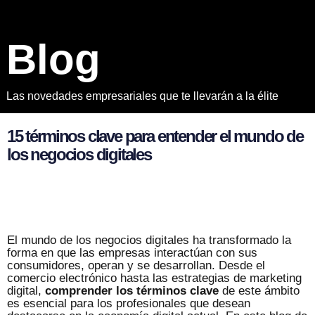
B
l
o
g
Las novedades empresariales que te llevarán a la élite
1
5
t
é
r
m
i
n
o
s
c
l
a
v
e
p
a
r
a
e
n
t
e
n
d
e
r
e
l
m
u
n
d
o
d
e
l
o
s
n
e
g
o
c
i
o
s
d
i
g
i
t
a
l
e
s
El mundo de los negocios digitales ha transformado la
forma en que las empresas interactúan con sus
consumidores, operan y se desarrollan. Desde el
comercio electrónico hasta las estrategias de marketing
digital,
comprender los términos clave
de este ámbito
es esencial para los profesionales que desean