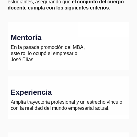
estudiantes, asegurando que
el conjunto del cuerpo
docente cumpla con los siguientes criterios:
M
e
n
t
o
r
í
a
En la pasada promoción del MBA,
este rol lo ocupó el empresario
José Elías.
E
x
p
e
r
i
e
n
c
i
a
Amplia trayectoria profesional y un estrecho vínculo
con la realidad del mundo empresarial actual.