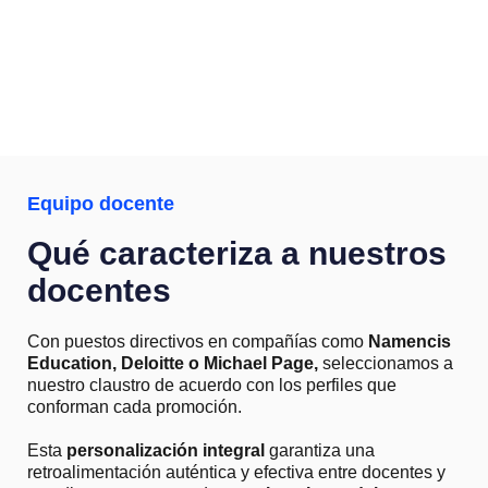
E
q
u
i
p
o
d
o
c
e
n
t
e
Q
u
é
c
a
r
a
c
t
e
r
i
z
a
a
n
u
e
s
t
r
o
s
d
o
c
e
n
t
e
s
Con puestos directivos en compañías como
Namencis
Education, Deloitte o Michael Page,
seleccionamos a
nuestro claustro de acuerdo con los perfiles que
conforman cada promoción.
Esta
personalización integral
garantiza una
retroalimentación auténtica y efectiva entre docentes y