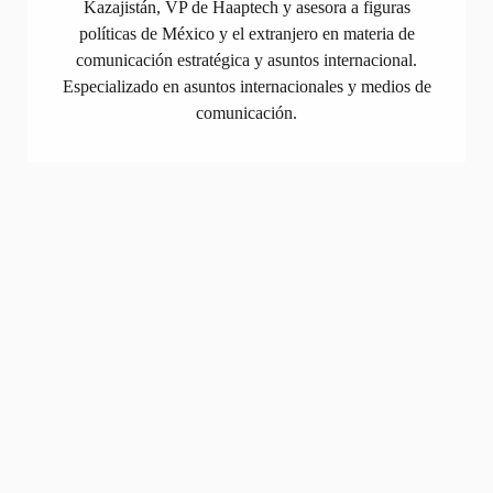
Kazajistán, VP de Haaptech y asesora a figuras
políticas de México y el extranjero en materia de
comunicación estratégica y asuntos internacional.
Especializado en asuntos internacionales y medios de
comunicación.
María Baquedano
Category Leader Toys EU at Amazon
eCommerce
Licenciada en Arquitectura en la Universidad
Politécnica de Madrid y MBA por la London
Business School con amplia experiencia en
consultoría estratégica de negocios (Boston
Consulting Group) y en eCommerce en el sector