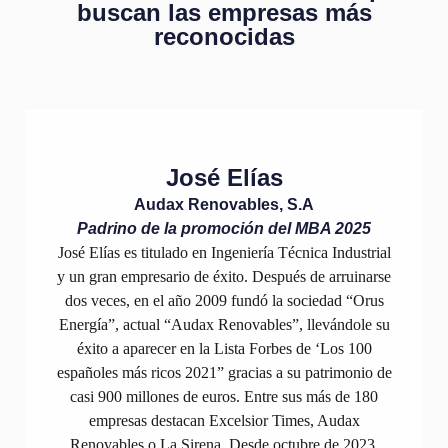
b
u
s
c
a
n
l
a
s
e
m
p
r
e
s
a
s
m
á
s
r
e
c
o
n
o
c
i
d
a
s
José Elías
Audax Renovables, S.A
Padrino de la promoción del MBA 2025
José Elías es titulado en Ingeniería Técnica Industrial
y un gran empresario de éxito. Después de arruinarse
dos veces, en el año 2009 fundó la sociedad “Orus
Energía”, actual “Audax Renovables”, llevándole su
éxito a aparecer en la Lista Forbes de ‘Los 100
españoles más ricos 2021” gracias a su patrimonio de
casi 900 millones de euros. Entre sus más de 180
empresas destacan Excelsior Times, Audax
Renovables o La Sirena. Desde octubre de 2023,