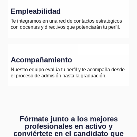
E
m
p
l
e
a
b
i
l
i
d
a
d
Te integramos en una red de contactos estratégicos
con docentes y directivos que potenciarán tu perfil.
A
c
o
m
p
a
ñ
a
m
i
e
n
t
o
Nuestro equipo evalúa tu perfil y te acompaña desde
el proceso de admisión hasta la graduación.
F
ó
r
m
a
t
e
j
u
n
t
o
a
l
o
s
m
e
j
o
r
e
s
p
r
o
f
e
s
i
o
n
a
l
e
s
e
n
a
c
t
i
v
o
y
c
o
n
v
i
é
r
t
e
t
e
e
n
e
l
c
a
n
d
i
d
a
t
o
q
u
e