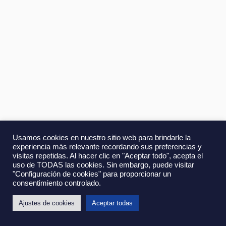
Alberto Chinchilla
Global Product Manager en Flowserve
Corporation
Operations Management and Strategy
Ingeniero industrial con más de 19 años de
experiencia profesional en operaciones y gestión de
equipos industriales e ingeniería para el sector
energético.
Usamos cookies en nuestro sitio web para brindarle la
experiencia más relevante recordando sus preferencias y
visitas repetidas. Al hacer clic en "Aceptar todo", acepta el
uso de TODAS las cookies. Sin embargo, puede visitar
"Configuración de cookies" para proporcionar un
consentimiento controlado.
Jesús Cerezuela Zaplana
Ajustes de cookies
Aceptar todas
Fundador / CEO Vegaffinity
Marketing Analytics