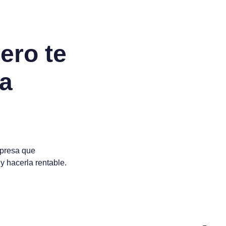
ero te
ra
mpresa que
 y hacerla rentable.