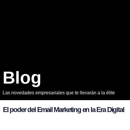
B
l
o
g
Las novedades empresariales que te llevarán a la élite
E
l
p
o
d
e
r
d
e
l
E
m
a
i
l
M
a
r
k
e
t
i
n
g
e
n
l
a
E
r
a
D
i
g
i
t
a
l