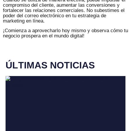
compromiso del cliente, aumentar las conversiones y
fortalecer las relaciones comerciales. No subestimes el
poder del correo electrónico en tu estrategia de
marketing en línea.
¡Comienza a aprovecharlo hoy mismo y observa cómo tu
negocio prospera en el mundo digital!
Ú
L
T
I
M
A
S
N
O
T
I
C
I
A
S