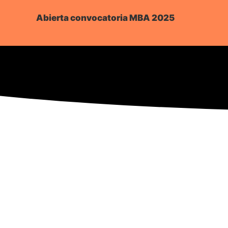
A
b
i
e
r
t
a
c
o
n
v
o
c
a
t
o
r
i
a
M
B
A
2
0
2
5