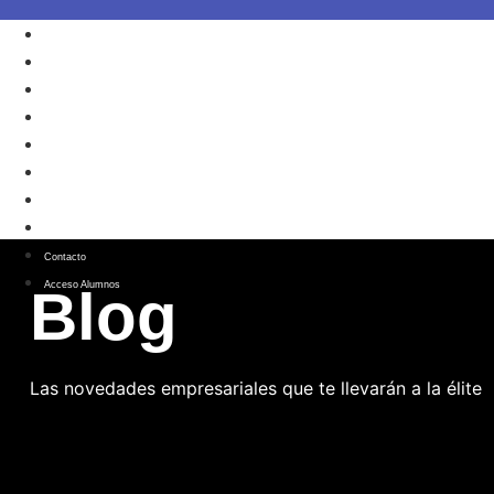
Por qué ESIE
MBA
Metodología
Docentes
Alianzas Institucionales
Alumni
Admisión
Blog
Contacto
Acceso Alumnos
B
l
o
g
Las novedades empresariales que te llevarán a la élite