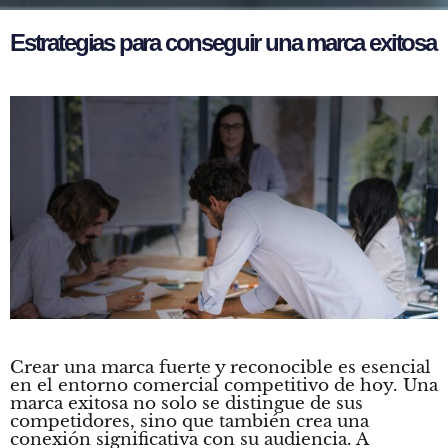
E
s
t
r
a
t
e
g
i
a
s
p
a
r
a
c
o
n
s
e
g
u
i
r
u
n
a
m
a
r
c
a
e
x
i
t
o
s
a
Crear una marca fuerte y reconocible es esencial
en el entorno comercial competitivo de hoy. Una
marca exitosa no solo se distingue de sus
competidores, sino que también crea una
conexión significativa con su audiencia. A