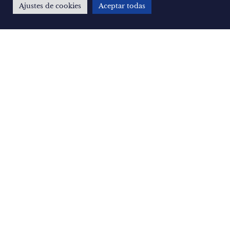
Ajustes de cookies
Aceptar todas
Spotify vs Apple Music: datos,
personalización y fidelización
29 de julio de 2026
Leer más »