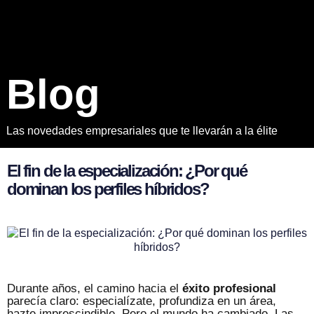
B
l
o
g
Las novedades empresariales que te llevarán a la élite
E
l
f
i
n
d
e
l
a
e
s
p
e
c
i
a
l
i
z
a
c
i
ó
n
:
¿
P
o
r
q
u
é
d
o
m
i
n
a
n
l
o
s
p
e
r
f
i
l
e
s
h
í
b
r
i
d
o
s
?
Durante años, el camino hacia el
éxito profesional
parecía claro: especialízate, profundiza en un área,
hazte imprescindible. Pero el mundo ha cambiado. Las