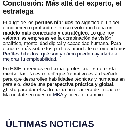
Conclusión: Más allá del experto, el
estratega
El auge de los
perfiles híbridos
no significa el fin del
conocimiento profundo, sino su evolución hacia un
modelo más conectado y estratégico
. Lo que hoy
valoran las empresas es la combinación de visión
analítica, mentalidad digital y capacidad humana. Para
conocer más sobre los perfiles híbrido te recomendamos
Perfiles híbridos: qué son y cómo pueden ayudarte a
mejorar tu empleabilidad
.
En
ESIE
, creemos en formar profesionales con esta
mentalidad. Nuestro enfoque formativo está diseñado
para que desarrolles habilidades técnicas y humanas en
paralelo, desde una
perspectiva práctica y global
.
¿Listo para dar el salto hacia una carrera de impacto?
Matricúlate en nuestro
MBA
y lidera el cambio.
Ú
L
T
I
M
A
S
N
O
T
I
C
I
A
S