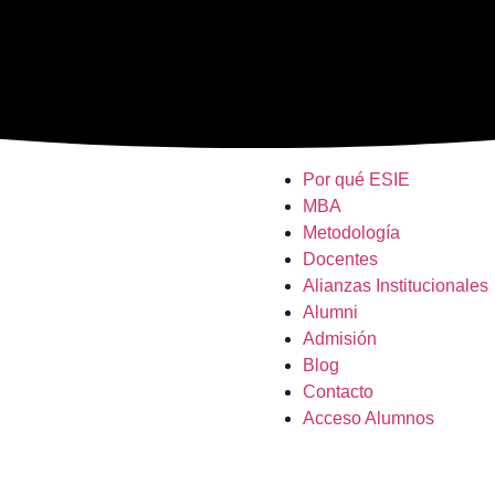
Por qué ESIE
MBA
Metodología
Docentes
Alianzas Institucionales
Alumni
Admisión
Blog
Contacto
Acceso Alumnos