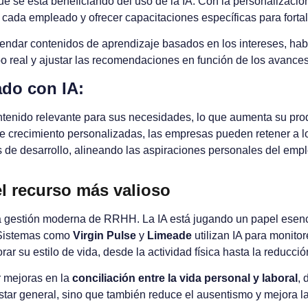
e se está beneficiando del uso de la IA. Con la personalización
e cada empleado y ofrecer capacitaciones específicas para fort
mendar contenidos de aprendizaje basados en los intereses, habi
 real y ajustar las recomendaciones en función de los avances
ado con IA:
enido relevante para sus necesidades, lo que aumenta su prod
e crecimiento personalizadas, las empresas pueden retener a 
as de desarrollo, alineando las aspiraciones personales del em
l recurso más valioso
a gestión moderna de RRHH. La IA está jugando un papel esenc
. Sistemas como
Virgin Pulse
y
Limeade
utilizan IA para monito
su estilo de vida, desde la actividad física hasta la reducción
r mejoras en la
conciliación entre la vida personal y laboral
,
star general, sino que también reduce el ausentismo y mejora la