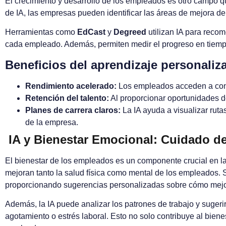
El crecimiento y desarrollo de los empleados es otro campo qu
de IA, las empresas pueden identificar las áreas de mejora d
Herramientas como
EdCast
y
Degreed
utilizan IA para reco
cada empleado. Además, permiten medir el progreso en tiempo
Beneficios del aprendizaje personaliz
Rendimiento acelerado:
Los empleados acceden a cont
Retención del talento:
Al proporcionar oportunidades d
Planes de carrera claros:
La IA ayuda a visualizar rut
de la empresa.
IA y Bienestar Emocional: Cuidado de
El bienestar de los empleados es un componente crucial en l
mejoran tanto la salud física como mental de los empleados
proporcionando sugerencias personalizadas sobre cómo mejorar 
Además, la IA puede analizar los patrones de trabajo y sugeri
agotamiento o estrés laboral. Esto no solo contribuye al biene