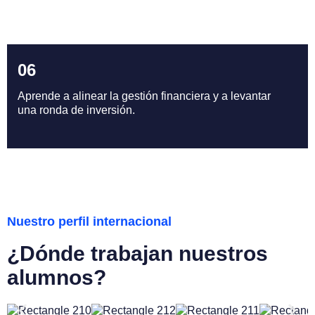
0
6
Aprende a alinear la gestión financiera y a levantar
una ronda de inversión.
N
u
e
s
t
r
o
p
e
r
f
i
l
i
n
t
e
r
n
a
c
i
o
n
a
l
¿
D
ó
n
d
e
t
r
a
b
a
j
a
n
n
u
e
s
t
r
o
s
a
l
u
m
n
o
s
?