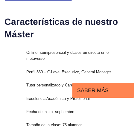
C
a
r
a
c
t
e
r
í
s
t
i
c
a
s
d
e
n
u
e
s
t
r
o
M
á
s
t
e
r
Online, semipresencial y clases en directo en el
metaverso
Perfil 360 – C-Level Executive, General Manager
Tutor personalizado y Career services
SABER MÁS
Excelencia Académica y Profesional
Fecha de inicio: septiembre
Tamaño de la clase: 75 alumnos