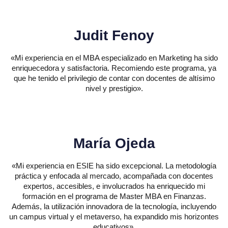
J
u
d
i
t
F
e
n
o
y
«Mi experiencia en el MBA especializado en Marketing ha sido
enriquecedora y satisfactoria. Recomiendo este programa, ya
que he tenido el privilegio de contar con docentes de altísimo
nivel y prestigio».
M
a
r
í
a
O
j
e
d
a
«Mi experiencia en ESIE ha sido excepcional. La metodología
práctica y enfocada al mercado, acompañada con docentes
expertos, accesibles, e involucrados ha enriquecido mi
formación en el programa de Master MBA en Finanzas.
Además, la utilización innovadora de la tecnología, incluyendo
un campus virtual y el metaverso, ha expandido mis horizontes
educativos».