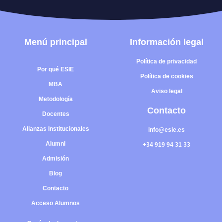
M
e
n
ú
p
r
i
n
c
i
p
a
l
I
n
f
o
r
m
a
c
i
ó
n
l
e
g
a
l
Política de privacidad
Por qué ESIE
Política de cookies
MBA
Aviso legal
Metodología
C
o
n
t
a
c
t
o
Docentes
Alianzas Institucionales
info@esie.es
Alumni
+34 919 94 31 33
Admisión
Blog
Contacto
Acceso Alumnos