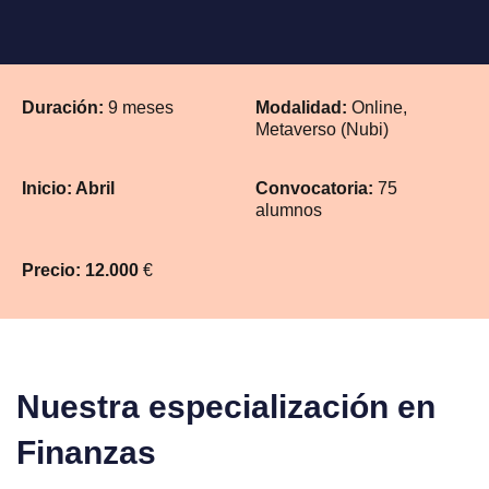
Duración:
9 meses
Modalidad:
Online,
Metaverso (Nubi)
Inicio: Abril
Convocatoria:
75
alumnos
Precio: 12.000
€
N
u
e
s
t
r
a
e
s
p
e
c
i
a
l
i
z
a
c
i
ó
n
e
n
F
i
n
a
n
z
a
s