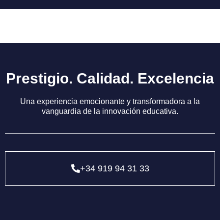
P
r
e
s
t
i
g
i
o
.
C
a
l
i
d
a
d
.
E
x
c
e
l
e
n
c
i
a
Una experiencia emocionante y transformadora a la
vanguardia de la innovación educativa.
+34 919 94 31 33