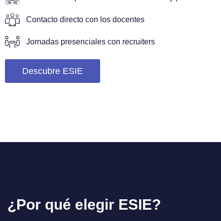
Contacto directo con los docentes
Jornadas presenciales con recruiters
Descubre ESIE
¿
P
o
r
q
u
é
e
l
e
g
i
r
E
S
I
E
?