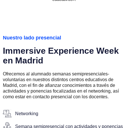
N
u
e
s
t
r
o
l
a
d
o
p
r
e
s
e
n
c
i
a
l
I
m
m
e
r
s
i
v
e
E
x
p
e
r
i
e
n
c
e
W
e
e
k
e
n
M
a
d
r
i
d
Ofrecemos al alumnado semanas semipresenciales-
voluntarias en nuestros distintos centros educativos de
Madrid, con el fin de afianzar conocimientos a través de
actividades y ponencias focalizadas en el networking, así
como estar en contacto presencial con los docentes.
Networking
Semana semipresencial con actividades y ponencias