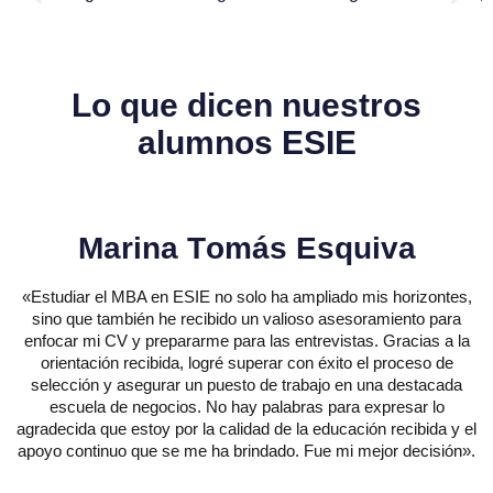
L
o
q
u
e
d
i
c
e
n
n
u
e
s
t
r
o
s
a
l
u
m
n
o
s
E
S
I
E
M
a
r
i
n
a
T
o
m
á
s
E
s
q
u
i
v
a
«Estudiar el MBA en ESIE no solo ha ampliado mis horizontes,
sino que también he recibido un valioso asesoramiento para
enfocar mi CV y prepararme para las entrevistas. Gracias a la
orientación recibida, logré superar con éxito el proceso de
selección y asegurar un puesto de trabajo en una destacada
escuela de negocios. No hay palabras para expresar lo
agradecida que estoy por la calidad de la educación recibida y el
apoyo continuo que se me ha brindado. Fue mi mejor decisión».