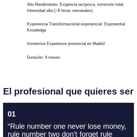
Alto Rendimiento: Exigencia recíproca, inmersión total.
Intensidad alta (~8 horas semanales)
Experiencia Transformacional exponencial: Exponential
Knowledge
Immersive Experience presencial en Madrid
Duración: 9 meses
E
l
p
r
o
f
e
s
i
o
n
a
l
q
u
e
q
u
i
e
r
e
s
s
e
r
0
1
“Rule number one never lose money,
rule number two don’t forget rule