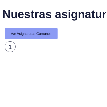
N
u
e
s
t
r
a
s
a
s
i
g
n
a
t
u
r
Ver Asignaturas Comunes