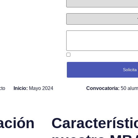
Convocatoria
*
Escríbenos tu mensaje
Acepto la política de privacidad
*
Solicita
cto
Inicio:
Mayo 2024
Convocatoria:
50 alu
a
c
i
ó
n
C
a
r
a
c
t
e
r
í
s
t
i