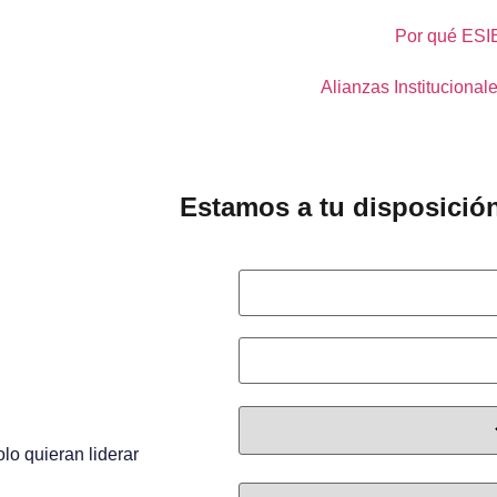
Por qué ESI
Alianzas Institucional
E
s
t
a
m
o
s
a
t
u
d
i
s
p
o
s
i
c
i
ó
Nombre
*
n
e
n
Email
*
Prefijo
*
lo quieran liderar
Selecciona tu especialidad
*