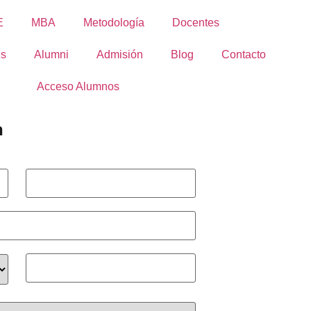
E
MBA
Metodología
Docentes
es
Alumni
Admisión
Blog
Contacto
Acceso Alumnos
n
Apellido
*
Teléfono
*