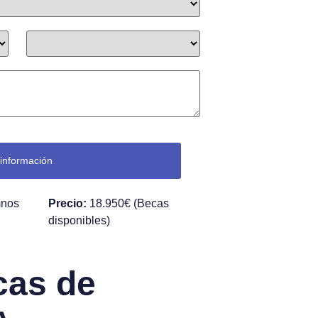
País de residencia
*
 información
mnos
Precio:
18.950€ (Becas
disponibles)
c
a
s
d
e