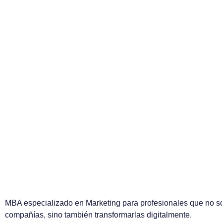
M
B
A
c
o
n
e
s
p
e
c
i
a
l
i
z
a
c
i
ó
M
a
r
k
e
t
i
n
g
MBA especializado en Marketing para profesionales que no so
compañías, sino también transformarlas digitalmente.