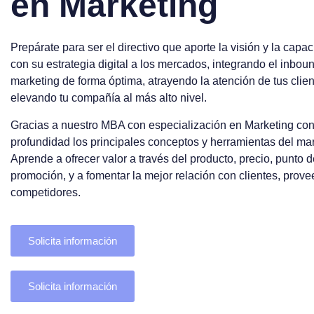
e
n
M
a
r
k
e
t
i
n
g
Prepárate para ser el directivo que aporte la visión y la capa
con su estrategia digital a los mercados, integrando el inbo
marketing de forma óptima, atrayendo la atención de tus clien
elevando tu compañía al más alto nivel.
Gracias a nuestro MBA con especialización en Marketing co
profundidad los principales conceptos y herramientas del mar
Aprende a ofrecer valor a través del producto, precio, punto d
promoción, y a fomentar la mejor relación con clientes, prove
competidores.
Solicita información
Solicita información