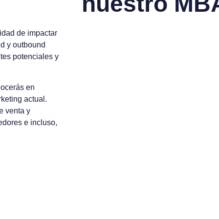
n
u
e
s
t
r
o
M
B
cidad de impactar
und y outbound
tes potenciales y
nocerás en
keting actual.
e venta y
edores e incluso,