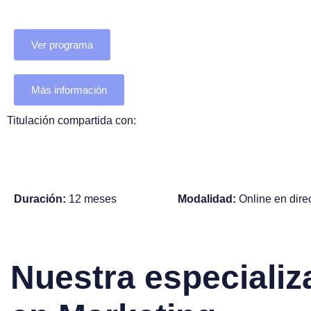
Ver programa
Más información
Titulación compartida con:
Duración:
12 meses
Modalidad:
Online en dire
N
u
e
s
t
r
a
e
s
p
e
c
i
a
l
i
z