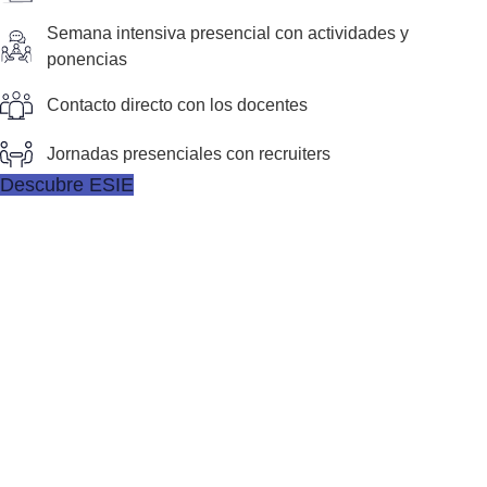
Semana intensiva presencial con actividades y
ponencias
Contacto directo con los docentes
Jornadas presenciales con recruiters
Descubre ESIE
¿
P
o
r
q
u
é
e
l
e
g
i
r
E
S
I
E
?
Los másters de Alto Rendimiento y A Tu Ritmo, junto con