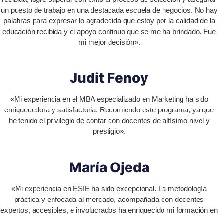
un puesto de trabajo en una destacada escuela de negocios. No hay
palabras para expresar lo agradecida que estoy por la calidad de la
educación recibida y el apoyo continuo que se me ha brindado. Fue
mi mejor decisión».
J
u
d
i
t
F
e
n
o
y
«Mi experiencia en el MBA especializado en Marketing ha sido
enriquecedora y satisfactoria. Recomiendo este programa, ya que
he tenido el privilegio de contar con docentes de altísimo nivel y
prestigio».
M
a
r
í
a
O
j
e
d
a
«Mi experiencia en ESIE ha sido excepcional. La metodología
práctica y enfocada al mercado, acompañada con docentes
expertos, accesibles, e involucrados ha enriquecido mi formación en