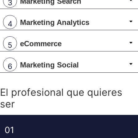
Marketing Search
Marketing Analytics
eCommerce
Marketing Social
E
l
p
r
o
f
e
s
i
o
n
a
l
q
u
e
q
u
i
e
r
e
s
s
e
r
0
1