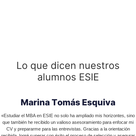
L
o
q
u
e
d
i
c
e
n
n
u
e
s
t
r
o
s
a
l
u
m
n
o
s
E
S
I
E
M
a
r
i
n
a
T
o
m
á
s
E
s
q
u
i
v
a
«Estudiar el MBA en ESIE no solo ha ampliado mis horizontes, sino
que también he recibido un valioso asesoramiento para enfocar mi
CV y prepararme para las entrevistas. Gracias a la orientación
recibida, logré superar con éxito el proceso de selección y asegurar