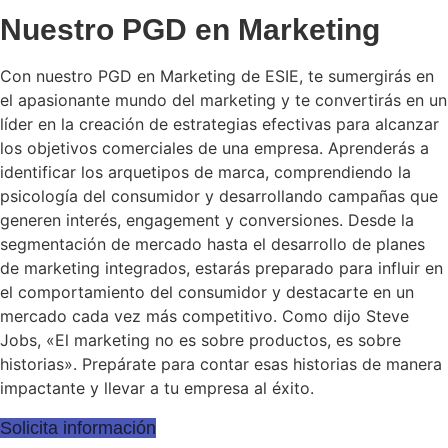
N
u
e
s
t
r
o
P
G
D
e
n
M
a
r
k
e
t
i
n
g
Con nuestro PGD en Marketing de ESIE, te sumergirás en
el apasionante mundo del marketing y te convertirás en un
líder en la creación de estrategias efectivas para alcanzar
los objetivos comerciales de una empresa. Aprenderás a
identificar los arquetipos de marca, comprendiendo la
psicología del consumidor y desarrollando campañas que
generen interés, engagement y conversiones. Desde la
segmentación de mercado hasta el desarrollo de planes
de marketing integrados, estarás preparado para influir en
el comportamiento del consumidor y destacarte en un
mercado cada vez más competitivo. Como dijo Steve
Jobs, «El marketing no es sobre productos, es sobre
historias». Prepárate para contar esas historias de manera
impactante y llevar a tu empresa al éxito.
Solicita información