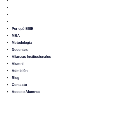
Admisión
Blog
Contacto
Acceso Alumnos
Por qué ESIE
MBA
Metodología
Docentes
Alianzas Institucionales
Alumni
Admisión
Blog
Contacto
Acceso Alumnos
I
n
f
o
r
m
a
c
i
ó
n
l
e
g
a
l
Política de privacidad
Política de cookies
Aviso legal