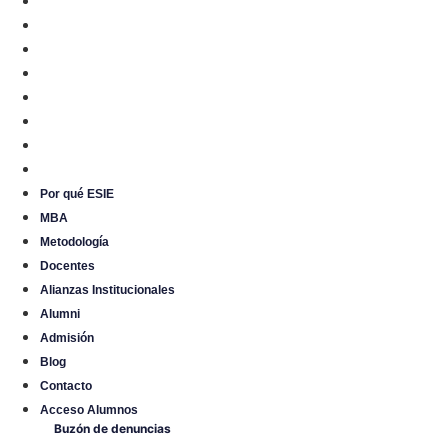
Metodología
Docentes
Alianzas Institucionales
Alumni
Admisión
Blog
Contacto
Acceso Alumnos
Por qué ESIE
MBA
Metodología
Docentes
Alianzas Institucionales
Alumni
Admisión
Blog
Contacto
Acceso Alumnos
B
u
z
ó
n
d
e
d
e
n
u
n
c
i
a
s