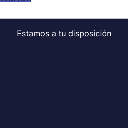
Titulación compartida con:
E
s
t
a
m
o
s
a
t
u
d
i
s
p
o
s
i
c
i
ó
n