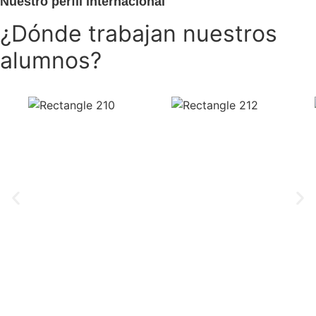
N
u
e
s
t
r
o
p
e
r
f
i
l
i
n
t
e
r
n
a
c
i
o
n
a
l
¿
D
ó
n
d
e
t
r
a
b
a
j
a
n
n
u
e
s
t
r
o
s
a
l
u
m
n
o
s
?