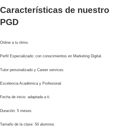
C
a
r
a
c
t
e
r
í
s
t
i
c
a
s
d
e
n
u
e
s
t
r
o
P
G
D
Online a tu ritmo.
Perfil Especializado: con conocimientos en Marketing Digital.
Tutor personalizado y Career services.
Excelencia Académica y Profesional.
Fecha de inicio: adaptada a ti.
Duración: 5 meses.
Tamaño de la clase: 50 alumnos.