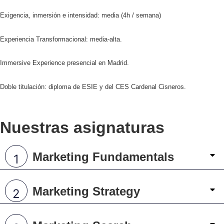
Exigencia, inmersión e intensidad: media (4h / semana)
Experiencia Transformacional: media-alta.
Immersive Experience presencial en Madrid.
Doble titulación: diploma de ESIE y del CES Cardenal Cisneros.
N
u
e
s
t
r
a
s
a
s
i
g
n
a
t
u
r
a
s
Marketing Fundamentals
Marketing Strategy