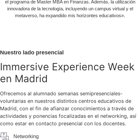
el programa de Master MBA en Finanzas. Además, la utilización
innovadora de la tecnología, incluyendo un campus virtual y el
metaverso, ha expandido mis horizontes educativos».
N
u
e
s
t
r
o
l
a
d
o
p
r
e
s
e
n
c
i
a
l
I
m
m
e
r
s
i
v
e
E
x
p
e
r
i
e
n
c
e
W
e
e
k
e
n
M
a
d
r
i
d
Ofrecemos al alumnado semanas semipresenciales-
voluntarias en nuestros distintos centros educativos de
Madrid, con el fin de afianzar conocimientos a través de
actividades y ponencias focalizadas en el networking, así
como estar en contacto presencial con los docentes.
Networking