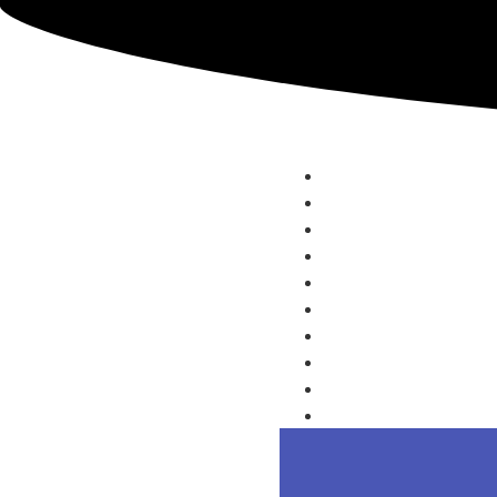
Por qué ESIE
MBA
Metodología
Docentes
Alianzas Institucionales
Alumni
Admisión
Blog
Contacto
Acceso Alumnos