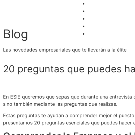
Alumni
Admisión
Blog
Contacto
B
l
o
g
Acceso Alumnos
Las novedades empresariales que te llevarán a la élite
2
0
p
r
e
g
u
n
t
a
s
q
u
e
p
u
e
d
e
s
h
En ESIE queremos que sepas que durante una entrevista de
sino también mediante las preguntas que realizas.
Estas preguntas te ayudan a comprender mejor el puesto, 
presentamos 20 preguntas esenciales que puedes hacer en