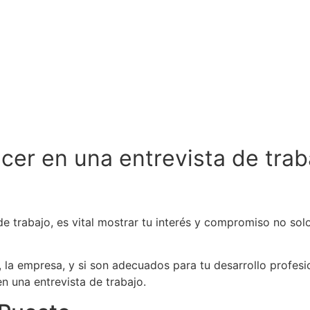
a
c
e
r
e
n
u
n
a
e
n
t
r
e
v
i
s
t
a
d
e
t
r
a
b
 trabajo, es vital mostrar tu interés y compromiso no solo
la empresa, y si son adecuados para tu desarrollo profesio
 una entrevista de trabajo.