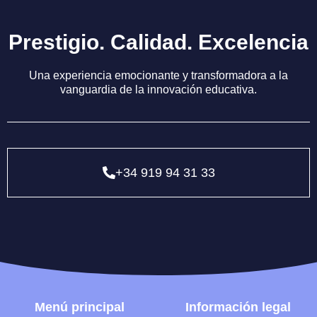
P
r
e
s
t
i
g
i
o
.
C
a
l
i
d
a
d
.
E
x
c
e
l
e
n
c
i
a
Una experiencia emocionante y transformadora a la
vanguardia de la innovación educativa.
+34 919 94 31 33
M
e
n
ú
p
r
i
n
c
i
p
a
l
I
n
f
o
r
m
a
c
i
ó
n
l
e
g
a
l