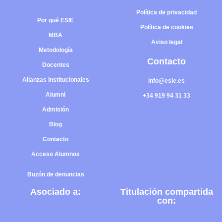
Política de privacidad
Por qué ESIE
Política de cookies
MBA
Aviso legal
Metodología
C
o
n
t
a
c
t
o
Docentes
Alianzas Institucionales
info@esie.es
Alumni
+34 919 94 31 33
Admisión
Blog
Contacto
Acceso Alumnos
B
u
z
ó
n
d
e
d
e
n
u
n
c
i
a
s
A
s
o
c
i
a
d
o
a
:
T
i
t
u
l
a
c
i
ó
n
c
o
m
p
a
r
t
i
d
a
c
o
n
: