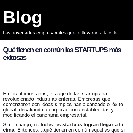
B
l
o
g
Las novedades empresariales que te llevarán a la élite
Q
u
é
t
i
e
n
e
n
e
n
c
o
m
ú
n
l
a
s
S
T
A
R
T
U
P
S
m
á
s
e
x
i
t
o
s
a
s
En los últimos años, el auge de las startups ha
revolucionado industrias enteras. Empresas que
comenzaron con ideas simples han alcanzado el éxito
global, desafiando a corporaciones establecidas y
modificando el panorama empresarial.
Sin embargo, no todas las
startups logran llegar a la
cima
. Entonces,
¿qué tienen en común aquellas que sí