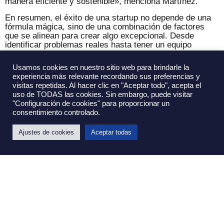
manera eficiente y sostenible», menciona Martínez.
En resumen, el éxito de una startup no depende de una
fórmula mágica, sino de una combinación de factores
que se alinean para crear algo excepcional. Desde
identificar problemas reales hasta tener un equipo
comprometido, la capacidad de pivotar, innovar y
escalar, todas estas características juegan un papel
Usamos cookies en nuestro sitio web para brindarle la
crucial en el crecimiento de las startups más exitosas.
experiencia más relevante recordando sus preferencias y
Para cualquier emprendedor que busque llevar su idea al
visitas repetidas. Al hacer clic en "Aceptar todo", acepta el
siguiente nivel, estudiar estos elementos puede ser el
uso de TODAS las cookies. Sin embargo, puede visitar
primer paso hacia el éxito.
"Configuración de cookies" para proporcionar un
consentimiento controlado.
Ajustes de cookies
Aceptar todas
Ú
L
T
I
M
A
S
N
O
T
I
C
I
A
S