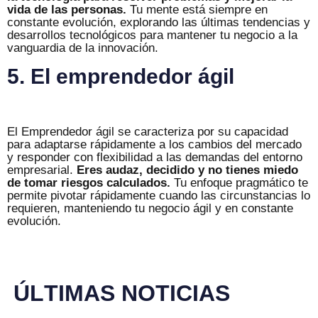
vida de las personas.
Tu mente está siempre en
constante evolución, explorando las últimas tendencias y
desarrollos tecnológicos para mantener tu negocio a la
vanguardia de la innovación.
5. El emprendedor ágil
El Emprendedor ágil se caracteriza por su capacidad
para adaptarse rápidamente a los cambios del mercado
y responder con flexibilidad a las demandas del entorno
empresarial.
Eres audaz, decidido y no tienes miedo
de tomar riesgos calculados.
Tu enfoque pragmático te
permite pivotar rápidamente cuando las circunstancias lo
requieren, manteniendo tu negocio ágil y en constante
evolución.
Ú
L
T
I
M
A
S
N
O
T
I
C
I
A
S