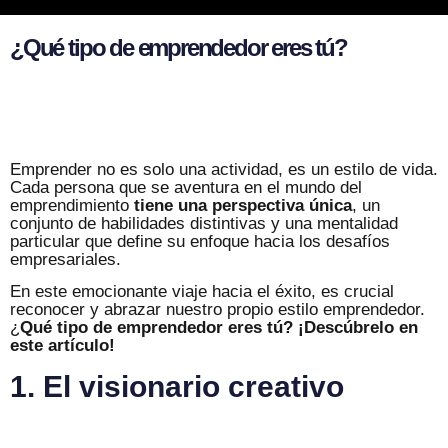
¿
Q
u
é
t
i
p
o
d
e
e
m
p
r
e
n
d
e
d
o
r
e
r
e
s
t
ú
?
Emprender no es solo una actividad, es un estilo de vida.
Cada persona que se aventura en el mundo del
emprendimiento
tiene una perspectiva única
, un
conjunto de habilidades distintivas y una mentalidad
particular que define su enfoque hacia los desafíos
empresariales.
En este emocionante viaje hacia el éxito, es crucial
reconocer y abrazar nuestro propio estilo emprendedor.
¿
Qué tipo de emprendedor eres tú? ¡Descúbrelo en
este artículo
!
1. El visionario creativo