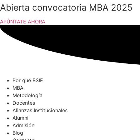
Ir
A
b
i
e
r
t
a
c
o
n
v
o
c
a
t
o
r
i
a
M
B
A
2
0
2
5
al
contenido
APÚNTATE AHORA
Por qué ESIE
MBA
Metodología
Docentes
Alianzas Institucionales
Alumni
Admisión
Blog