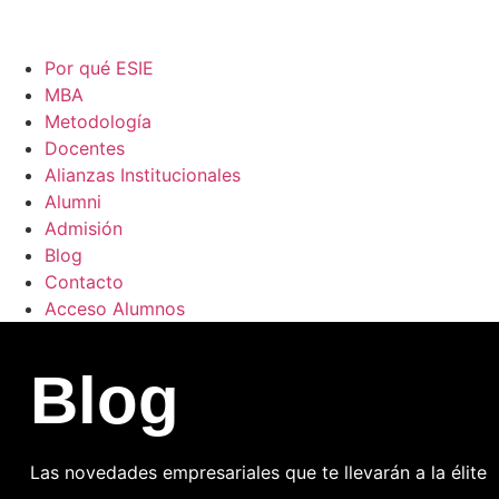
Por qué ESIE
MBA
Metodología
Docentes
Alianzas Institucionales
Alumni
Admisión
Blog
Contacto
Acceso Alumnos
B
l
o
g
Las novedades empresariales que te llevarán a la élite