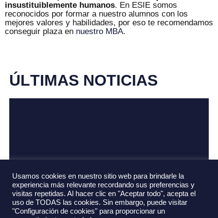
insustituiblemente humanos
. En ESIE somos
reconocidos por formar a nuestro alumnos con los
mejores valores y habilidades, por eso te recomendamos
conseguir plaza en
nuestro MBA.
Ú
L
T
I
M
A
S
N
O
T
I
C
I
A
S
Usamos cookies en nuestro sitio web para brindarle la
experiencia más relevante recordando sus preferencias y
visitas repetidas. Al hacer clic en "Aceptar todo", acepta el
uso de TODAS las cookies. Sin embargo, puede visitar
"Configuración de cookies" para proporcionar un
Spotify vs Apple Music: datos,