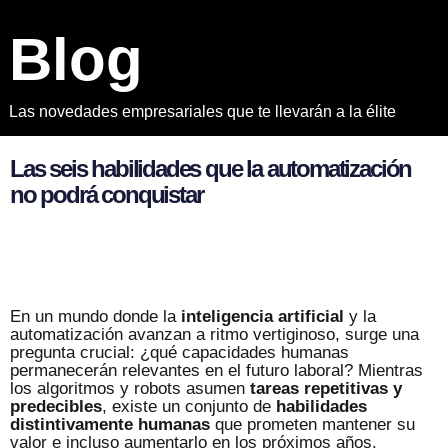
B
l
o
g
Las novedades empresariales que te llevarán a la élite
L
a
s
s
e
i
s
h
a
b
i
l
i
d
a
d
e
s
q
u
e
l
a
a
u
t
o
m
a
t
i
z
a
c
i
ó
n
n
o
p
o
d
r
á
c
o
n
q
u
i
s
t
a
r
En un mundo donde la
inteligencia artificial
y la
automatización avanzan a ritmo vertiginoso, surge una
pregunta crucial: ¿qué capacidades humanas
permanecerán relevantes en el futuro laboral? Mientras
los algoritmos y robots asumen
tareas repetitivas y
predecibles
, existe un conjunto de
habilidades
distintivamente humanas
que prometen mantener su
valor e incluso aumentarlo en los próximos años.