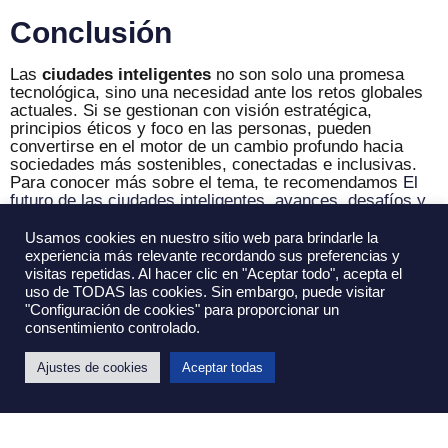
Conclusión
Las
ciudades inteligentes
no son solo una promesa
tecnológica, sino una necesidad ante los retos globales
actuales. Si se gestionan con visión estratégica,
principios éticos y foco en las personas, pueden
convertirse en el motor de un cambio profundo hacia
sociedades más sostenibles, conectadas e inclusivas.
Para conocer más sobre el tema, te recomendamos
El
futuro de las ciudades inteligentes, avances, desafíos y
oportunidades
.
Usamos cookies en nuestro sitio web para brindarle la
En ESIE formamos a los líderes que impulsarán este
experiencia más relevante recordando sus preferencias y
cambio desde la gestión, la innovación y la acción.
visitas repetidas. Al hacer clic en "Aceptar todo", acepta el
Porque el futuro de las ciudades inteligentes también se
uso de TODAS las cookies. Sin embargo, puede visitar
construye desde las aulas. Consulta nuestro
MBA
y
"Configuración de cookies" para proporcionar un
prepárate para formar parte de la siguiente promoción de
consentimiento controlado.
líderes.
Ajustes de cookies
Aceptar todas
Ú
L
T
I
M
A
S
N
O
T
I
C
I
A
S