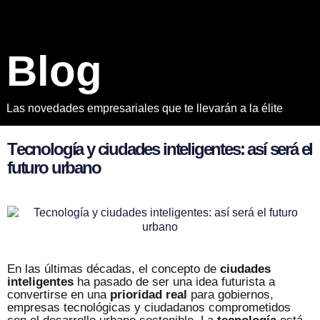
B
l
o
g
Las novedades empresariales que te llevarán a la élite
T
e
c
n
o
l
o
g
í
a
y
c
i
u
d
a
d
e
s
i
n
t
e
l
i
g
e
n
t
e
s
:
a
s
í
s
e
r
á
e
l
f
u
t
u
r
o
u
r
b
a
n
o
En las últimas décadas, el concepto de
ciudades
inteligentes
ha pasado de ser una idea futurista a
convertirse en una
prioridad real
para gobiernos,
empresas tecnológicas y ciudadanos comprometidos