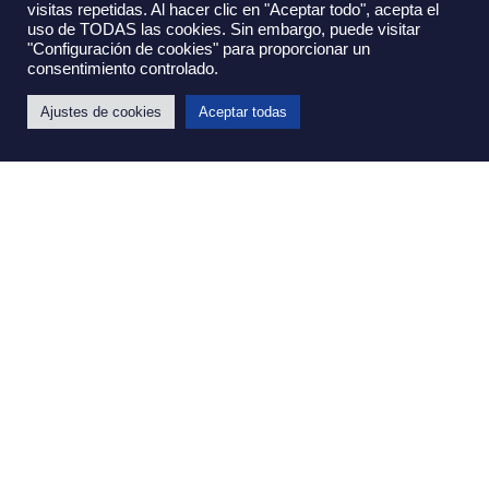
visitas repetidas. Al hacer clic en "Aceptar todo", acepta el
uso de TODAS las cookies. Sin embargo, puede visitar
"Configuración de cookies" para proporcionar un
consentimiento controlado.
Ajustes de cookies
Aceptar todas
Intrapreneurship: cómo innovar desde dentro
de la empresa
7 de agosto de 2026
Leer más »