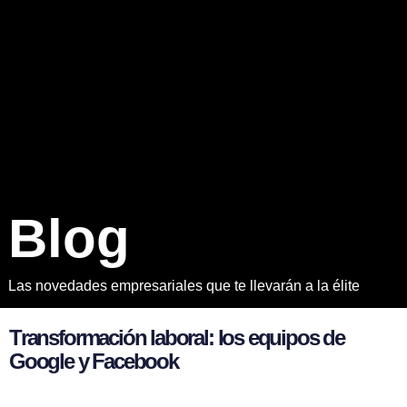
B
l
o
g
Las novedades empresariales que te llevarán a la élite
T
r
a
n
s
f
o
r
m
a
c
i
ó
n
l
a
b
o
r
a
l
:
l
o
s
e
q
u
i
p
o
s
d
e
G
o
o
g
l
e
y
F
a
c
e
b
o
o
k