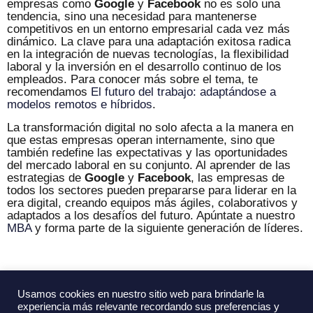
empresas como
Google
y
Facebook
no es solo una
tendencia, sino una necesidad para mantenerse
competitivos en un entorno empresarial cada vez más
dinámico. La clave para una adaptación exitosa radica
en la integración de nuevas tecnologías, la flexibilidad
laboral y la inversión en el desarrollo continuo de los
empleados. Para conocer más sobre el tema, te
recomendamos
El futuro del trabajo: adaptándose a
modelos remotos e híbridos
.
La transformación digital no solo afecta a la manera en
que estas empresas operan internamente, sino que
también redefine las expectativas y las oportunidades
del mercado laboral en su conjunto. Al aprender de las
estrategias de
Google
y
Facebook
, las empresas de
todos los sectores pueden prepararse para liderar en la
era digital, creando equipos más ágiles, colaborativos y
adaptados a los desafíos del futuro. Apúntate a nuestro
MBA
y forma parte de la siguiente generación de líderes.
Ú
L
T
I
M
A
S
N
O
T
I
C
I
A
S
Usamos cookies en nuestro sitio web para brindarle la
experiencia más relevante recordando sus preferencias y