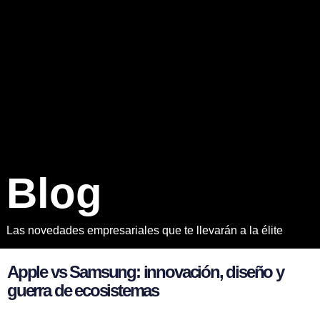
B
l
o
g
Las novedades empresariales que te llevarán a la élite
A
p
p
l
e
v
s
S
a
m
s
u
n
g
:
i
n
n
o
v
a
c
i
ó
n
,
d
i
s
e
ñ
o
y
g
u
e
r
r
a
d
e
e
c
o
s
i
s
t
e
m
a
s