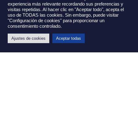
Ú
L
T
I
M
A
S
N
O
T
I
C
I
A
S
experiencia más relevante recordando sus preferencias y
visitas repetidas. Al hacer clic en "Aceptar todo", acepta el
uso de TODAS las cookies. Sin embargo, puede visitar
"Configuración de cookies" para proporcionar un
consentimiento controlado.
Ajustes de cookies
Aceptar todas
Spotify vs Apple Music: datos,
personalización y fidelización
29 de julio de 2026
Leer más »